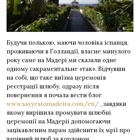
Будучи полькою, маючи чоловіка іспанця,
проживаючи в Голландії, власне минулого
року саме на Мадері ми сказали одне
одному сакраментальне «так». Відчувши
на собі, що таке виїзна церемонія
реєстрації шлюбу, одразу після
повернення я почала вести блог
www.sayyestomadeira.com/en/
, завдяки
якому вирішила промувати шлюбні
церемонії на Мадеріі допомогаючи
зацікавленим парам здійснити їх мрії про
чарівний шлюб за кордоном.