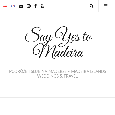
Say Yes to
Madeira
PODRÓŻE I ŚLUB NA MADERZE ~ MADEIRA ISLANDS
WEDDINGS & TRAVEL