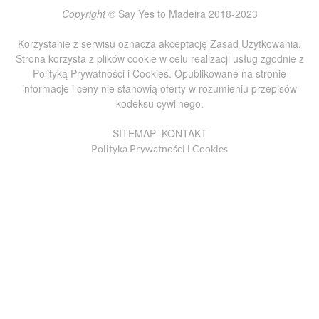
Copyright ©
Say Yes to Madeira 2018-2023
Korzystanie z serwisu oznacza akceptację
Zasad Użytkowania
.
Strona korzysta z plików cookie w celu realizacji usług zgodnie z
Polityką Prywatności i Cookies
. Opublikowane na stronie
informacje i ceny nie stanowią oferty w rozumieniu przepisów
kodeksu cywilnego.
SITEMAP
KONTAKT
Polityka Prywatności i Cookies