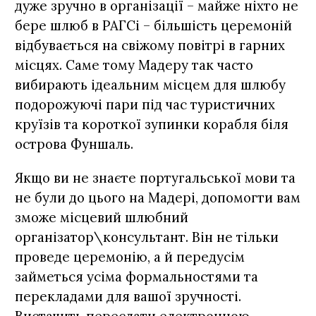
дуже зручно в організації – майже ніхто не
бере шлюб в РАГСі – більшість церемоній
відбувається на свіжому повітрі в гарних
місцях. Саме тому Мадеру так часто
вибирають ідеальним місцем для шлюбу
подорожуючі пари під час туристичних
круїзів та короткої зупинки корабля біля
острова Фуншаль.
Якщо ви не знаєте португальської мови та
не були до цього на Мадері, допомогти вам
зможе місцевий шлюбний
організатор\консультант. Він не тільки
проведе церемонію, а й передусім
займеться усіма формальностями та
перекладами для вашої зручності.
Вистачить переслати електронною