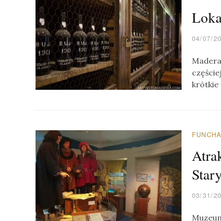
Loka
04/07/2
Madera 
częście
krótkie
FUNCH
Atra
Star
03/31/2
Muzeum 