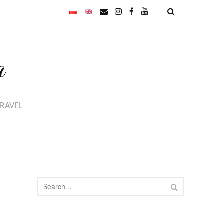
Email
Instagram
Facebook
Youtube
Open
Search
a
TRAVEL
Search
SEARCH
for: