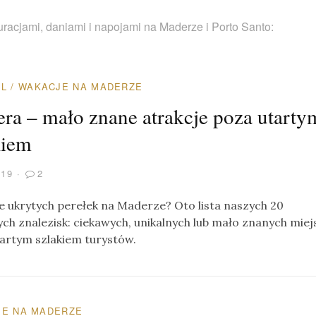
racjami, daniami i napojami na Maderze i Porto Santo:
AL
/
WAKACJE NA MADERZE
ra – mało znane atrakcje poza utarty
kiem
019
2
e ukrytych perełek na Maderze? Oto lista naszych 20
ych znalezisk: ciekawych, unikalnych lub mało znanych miej
artym szlakiem turystów.
E NA MADERZE