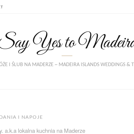
KT
Say Yes to Madeir
ŻE I ŚLUB NA MADERZE ~ MADEIRA ISLANDS WEDDINGS & 
DANIA I NAPOJE
y. a.k.a lokalna kuchnia na Maderze