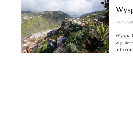
Wysp
04/15/2
Wyspa M
wpisie 
informa