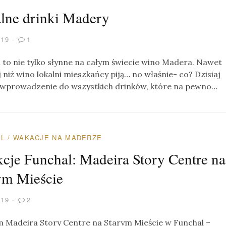
lne drinki Madery
019
1
to nie tylko słynne na całym świecie wino Madera. Nawet
j niż wino lokalni mieszkańcy piją… no właśnie- co? Dzisiaj
 wprowadzenie do wszystkich drinków, które na pewno…
AL
/
WAKACJE NA MADERZE
kcje Funchal: Madeira Story Centre na
ym Mieście
019
2
Madeira Story Centre na Starym Mieście w Funchal –