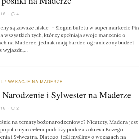
e posiłki na Maderze
018
4
ceny są zawsze niskie” – Slogan bufetu w supermarkecie Pi
a wszystkich tych, którzy spełniają swoje marzenie o
ch na Maderze, jednak mają bardzo ograniczony budżet
s wyjazdu,…
AL
/
WAKACJE NA MADERZE
 Narodzenie i Sylwester na Maderze
018
2
śnie na tematy bożonarodzeniowe? Niestety, Madera jest
 popularnym celem podróży podczas okresu Bożego
nia i Sylwestra. Dlatego, jeśli myślimy o wczasach na