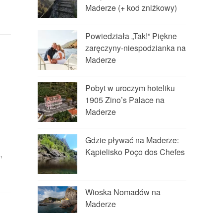
Maderze (+ kod zniżkowy)
Powiedziała „Tak!” Piękne
zaręczyny-niespodzianka na
Maderze
Pobyt w uroczym hoteliku
1905 Zino’s Palace na
Maderze
Gdzie pływać na Maderze:
Kąpielisko Poço dos Chefes
,
Wioska Nomadów na
Maderze