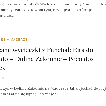
ić czy nie odwiedzić? Wielokrotnie mijaliśmy Madeira Sto
 niezbyt zainteresowani tym, czym jest i co oferuje.
śmy, że…
E NA MADERZE
cane wycieczki z Funchal: Eira do
ado – Dolina Zakonnic – Poço dos
es
019
czyć w Dolinie Zakonnic na Maderze? Jak dojechać do niej
em? Gdzie się kąpać i co zjeść?