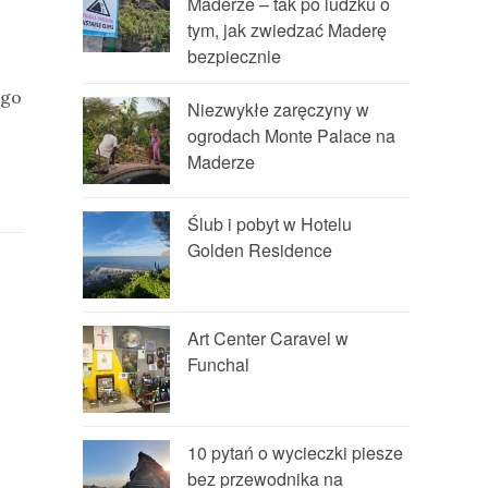
Maderze – tak po ludzku o
tym, jak zwiedzać Maderę
bezpiecznie
ngo
Niezwykłe zaręczyny w
ogrodach Monte Palace na
Maderze
Ślub i pobyt w Hotelu
Golden Residence
Art Center Caravel w
Funchal
10 pytań o wycieczki piesze
bez przewodnika na