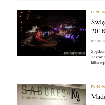
FUNCH
Świę
2018
01/19/2
Spędzac
zastana
kilka w
FUNCH
Made