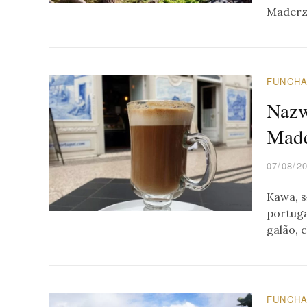
Maderz
FUNCH
Nazw
Made
07/08/2
Kawa, s
portuga
galão, 
FUNCH