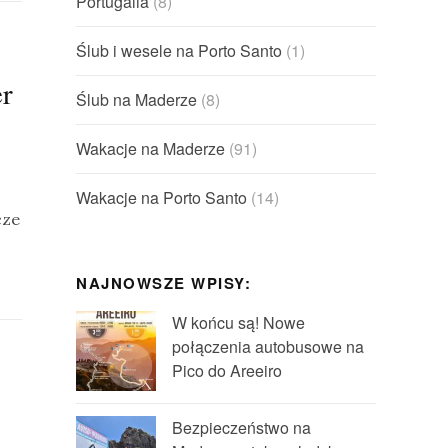
Portugalia
(8)
Ślub i wesele na Porto Santo
(1)
er
Ślub na Maderze
(8)
Wakacje na Maderze
(91)
Wakacje na Porto Santo
(14)
cze
NAJNOWSZE WPISY:
W końcu są! Nowe
połączenia autobusowe na
Pico do Areeiro
Bezpieczeństwo na