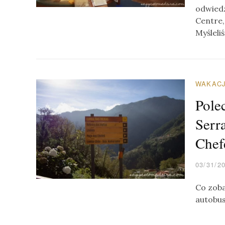
odwiedz
Centre,
Myśleli
WAKACJ
Pole
Serr
Chef
03/31/2
Co zoba
autobus