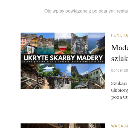
Oto wpisy powiązane z polecanymi restau
FUNCH
Made
szla
06/08/2
Szukaci
ulubion
poza ut
WAKACJ