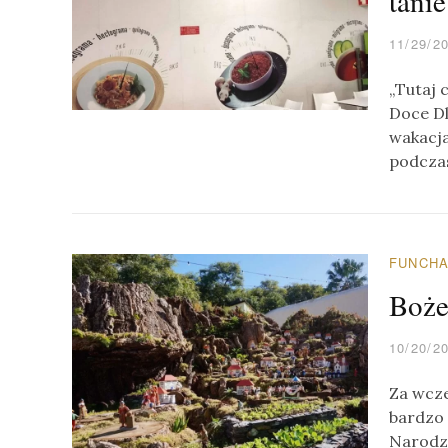
tani
11/29/2
„Tutaj 
Doce Dl
wakacja
podcza
FUNCH
Boże
10/20/2
Za wcze
bardzo
Narodze