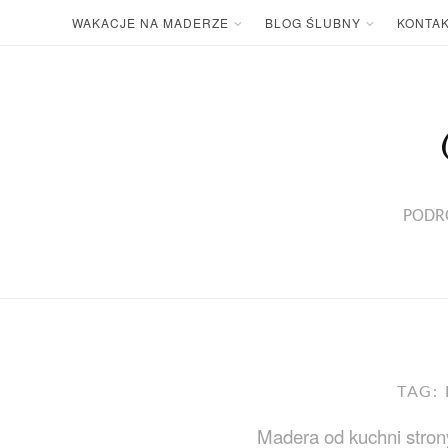
Skip
WAKACJE NA MADERZE
BLOG ŚLUBNY
KONTA
to
content
PODRÓ
TAG:
Madera od kuchni stron