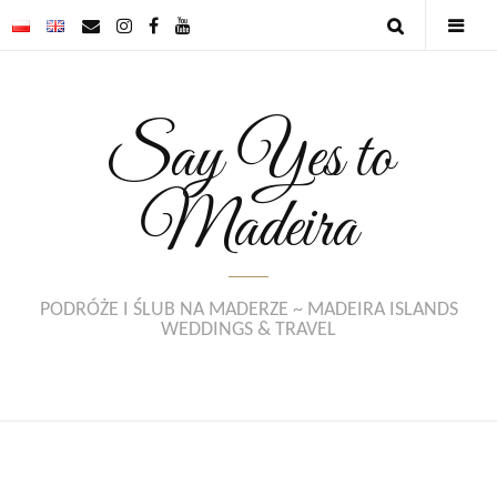
Say Yes to
Madeira
PODRÓŻE I ŚLUB NA MADERZE ~ MADEIRA ISLANDS
WEDDINGS & TRAVEL