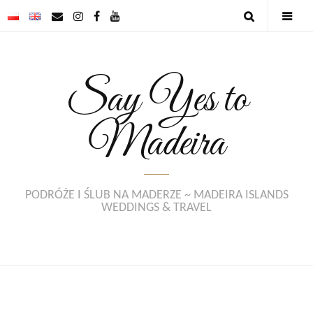
Say Yes to
Madeira
PODRÓŻE I ŚLUB NA MADERZE ~ MADEIRA ISLANDS
WEDDINGS & TRAVEL