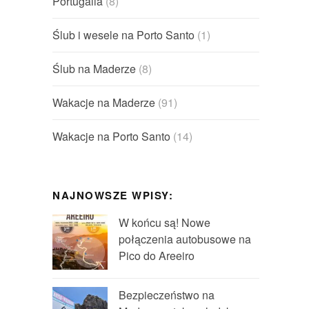
Portugalia
(8)
Ślub i wesele na Porto Santo
(1)
Ślub na Maderze
(8)
Wakacje na Maderze
(91)
Wakacje na Porto Santo
(14)
NAJNOWSZE WPISY:
W końcu są! Nowe
połączenia autobusowe na
Pico do Areeiro
Bezpieczeństwo na