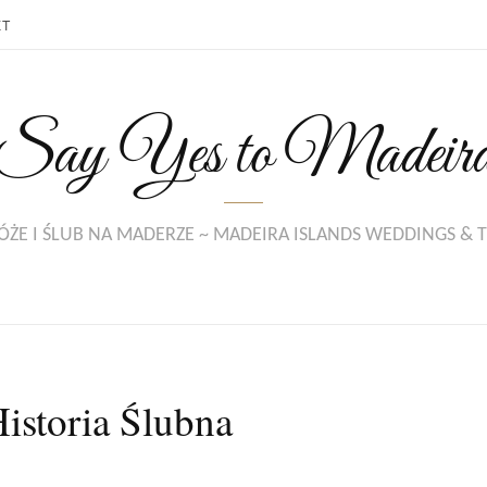
KT
Say Yes to Madeir
ŻE I ŚLUB NA MADERZE ~ MADEIRA ISLANDS WEDDINGS & 
istoria Ślubna