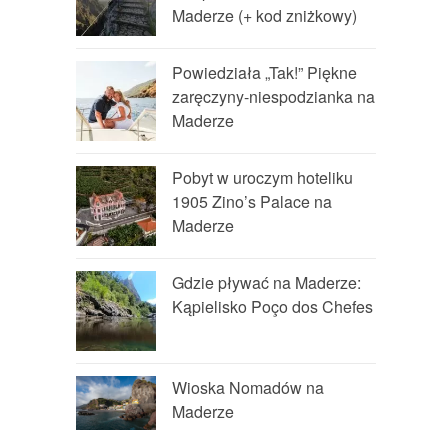
Maderze (+ kod zniżkowy)
Powiedziała „Tak!” Piękne
zaręczyny-niespodzianka na
Maderze
Pobyt w uroczym hoteliku
1905 Zino’s Palace na
Maderze
Gdzie pływać na Maderze:
Kąpielisko Poço dos Chefes
Wioska Nomadów na
Maderze