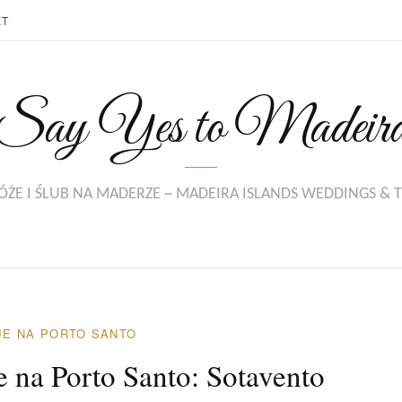
KT
Say Yes to Madeir
ŻE I ŚLUB NA MADERZE ~ MADEIRA ISLANDS WEDDINGS & 
E NA PORTO SANTO
 na Porto Santo: Sotavento