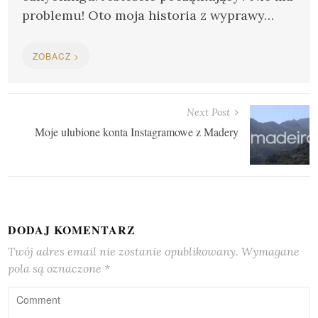
problemu! Oto moja historia z wyprawy…
Nawigacja
Previous Post
Lewady na Maderze: Lewada 25 Fontes i Risco
wpisu
ZOBACZ >
Next Post
Moje ulubione konta Instagramowe z Madery
DODAJ KOMENTARZ
Twój adres email nie zostanie opublikowany.
Wymagane
pola są oznaczone
*