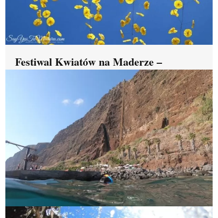
Festiwal Kwiatów na Maderze –
fotorelacja 2019
Poprzednie Następne Festiwal Kwiatów
(Święto Kwiatu) na Maderze to moim
zdaniem jedno z najpiękniejszych wydarzeń,
…
ZOBACZ >