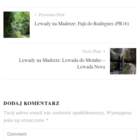
Nawigacja
Previous Post
Lewady na Maderze: Fajã do Rodrigues (PR16)
wpisu
Next Post
Lewady na Maderze: Lewada do Moinho –
Lewada Nova
DODAJ KOMENTARZ
Twój adres email nie zostanie opublikowany.
Wymagane
pola są oznaczone
*