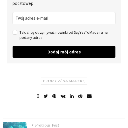
pocztowej:
Tak, chcę otrzymywać nowinki od SayYesToMadeira na
podany adres
Dodaj mój adres
PROMY Z/ NA MADERĘ
Previous Post