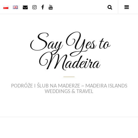
Say Yes to
Madeira
PODRÓŻE I ŚLUB NA MADERZE ~ MADEIRA ISLANDS
WEDDINGS & TRAVEL