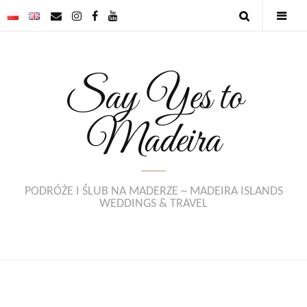
Say Yes to
Madeira
PODRÓŻE I ŚLUB NA MADERZE ~ MADEIRA ISLANDS
WEDDINGS & TRAVEL