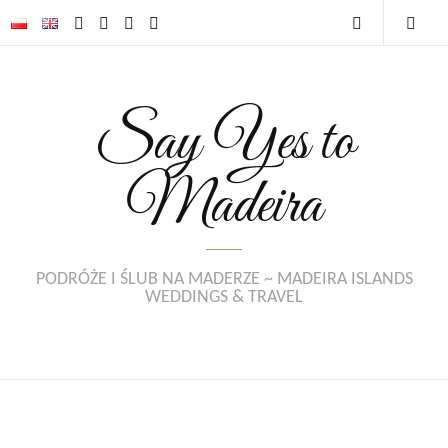
Say Yes to
Madeira
PODRÓŻE I ŚLUB NA MADERZE ~ MADEIRA ISLANDS
WEDDINGS & TRAVEL