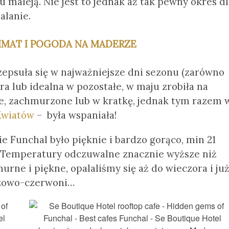
 maleją. Nie jest to jednak aż tak pewny okres dl
alanie.
IMAT I POGODA NA MADERZE
epsuła się w najważniejsze dni sezonu (zarówno
obra lub idealna w pozostałe, w maju zrobiła na
kie, zachmurzone lub w kratkę, jednak tym razem 
Kwiatów
– była wspaniała!
 Funchal było pięknie i bardzo gorąco, min 21
e. Temperatury odczuwalne znacznie wyższe niż
rne i piękne, opalaliśmy się aż do wieczora i ju
ązowo-czerwoni…