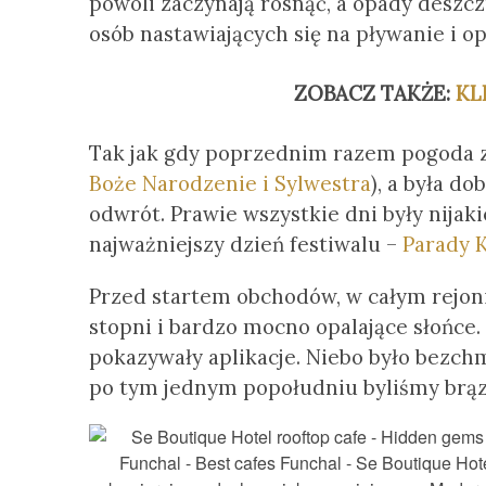
powoli zaczynają rosnąć, a opady deszczu
osób nastawiających się na pływanie i op
ZOBACZ TAKŻE:
KL
Tak jak gdy poprzednim razem pogoda z
Boże Narodzenie i Sylwestra
), a była d
odwrót. Prawie wszystkie dni były nija
najważniejszy dzień festiwalu –
Parady 
Przed startem obchodów, w całym rejonie
stopni i bardzo mocno opalające słońc
pokazywały aplikacje.
Niebo było bezchmu
po tym jednym popołudniu byliśmy br