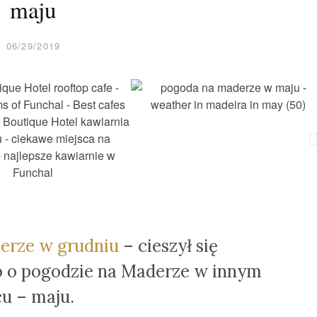
maju
06/29/2019
erze w grudniu
– cieszył się
o o pogodzie na Maderze w innym
u – maju.