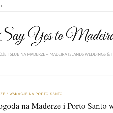
KT
Say Yes to Madeir
ŻE I ŚLUB NA MADERZE ~ MADEIRA ISLANDS WEDDINGS & 
RZE
/
WAKACJE NA PORTO SANTO
ogoda na Maderze i Porto Santo 