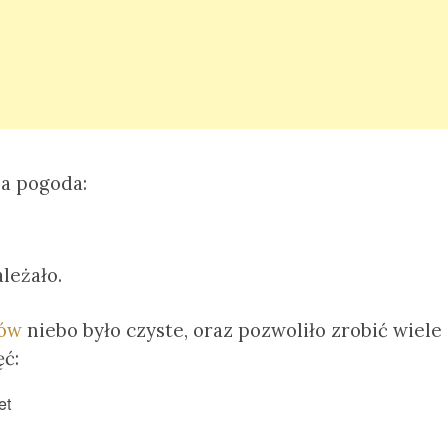
na pogoda:
ależało.
tów
niebo było czyste, oraz pozwoliło zrobić wiele
ć: