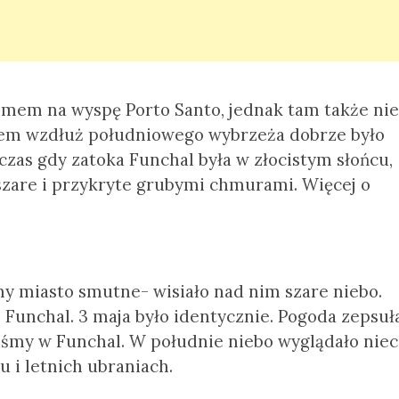
omem na wyspę Porto Santo, jednak tam także nie
mem wzdłuż południowego wybrzeża dobrze było
zas gdy zatoka Funchal była w złocistym słońcu,
szare i przykryte grubymi chmurami.
Więcej o
my miasto smutne- wisiało nad nim szare niebo.
Funchal. 3 maja było identycznie. Pogoda zepsuł
iśmy w Funchal. W południe niebo wyglądało nie
u i letnich ubraniach.