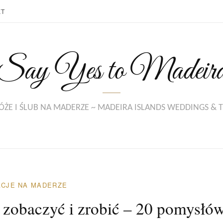
KT
Say Yes to Madeir
ŻE I ŚLUB NA MADERZE ~ MADEIRA ISLANDS WEDDINGS & 
CJE NA MADERZE
zobaczyć i zrobić – 20 pomysłó