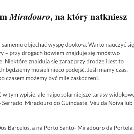
dym
, na który natkniesz
Miradouro
y samemu objechać wyspę dookoła. Warto nauczyć si
y – przy drogach bowiem znajduje się mnóstwo
iektóre znajdują się zaraz przy drodze i jest to
ch będziemy musieli nieco podejść. Jeśli mamy czas,
 bo czasem możemy być mile zaskoczeni.
ić w tym wpisie, ale najpopolarniejsze tarasy widokow
o Serrado, Miradouro do Guindaste, Véu da Noiva lub
os Barcelos, a na Porto Santo- Miradouro da Portela.