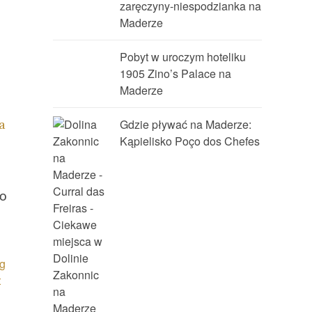
zaręczyny-niespodzianka na
Maderze
Pobyt w uroczym hoteliku
1905 Zino’s Palace na
Maderze
a
Gdzie pływać na Maderze:
Kąpielisko Poço dos Chefes
to