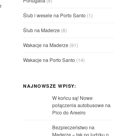
Portugalia
(8)
e
i
Ślub i wesele na Porto Santo
(1)
Ślub na Maderze
(8)
Wakacje na Maderze
(91)
Wakacje na Porto Santo
(14)
NAJNOWSZE WPISY:
W końcu są! Nowe
połączenia autobusowe na
Pico do Areeiro
Bezpieczeństwo na
Maderze – tak po ludzku o