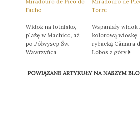
Miradouro de Pico do
Miradouro de Pic
Facho
Torre
Widok na lotnisko,
Wspaniały widok 
plażę w Machico, aż
kolorową wioskę
po Półwysep Św.
rybacką Câmara 
Wawrzyńca
Lobos z góry 🞂
POWIĄZANE ARTYKUŁY NA NASZYM BLO