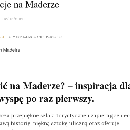
cje na Maderze
02/05/2020
LISH
◊ ZAKTUALIZOWANO: 15-03-2020
ić na Maderze? – inspiracja dl
wyspę po raz pierwszy.
cza przepiękne szlaki turystyczne i zapierające de
wą historię, piękną sztukę uliczną oraz oferuje