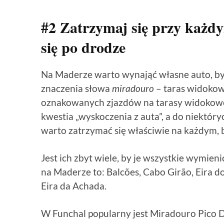
#2 Zatrzymaj się przy każ
się po drodze
Na Maderze warto wynająć własne auto, b
znaczenia słowa
miradouro
– taras widokow
oznakowanych zjazdów na tarasy widokowe. N
kwestia „wyskoczenia z auta”, a do niektóry
warto zatrzymać się właściwie na każdym,
Jest ich zbyt wiele, by je wszystkie wymien
na Maderze to: Balcões, Cabo Girão, Eira d
Eira da Achada.
W Funchal popularny jest Miradouro Pico D